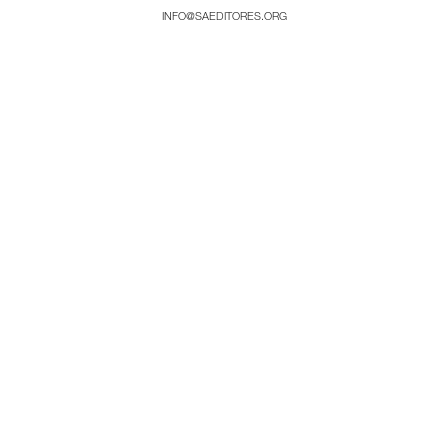
INFO@SAEDITORES.ORG