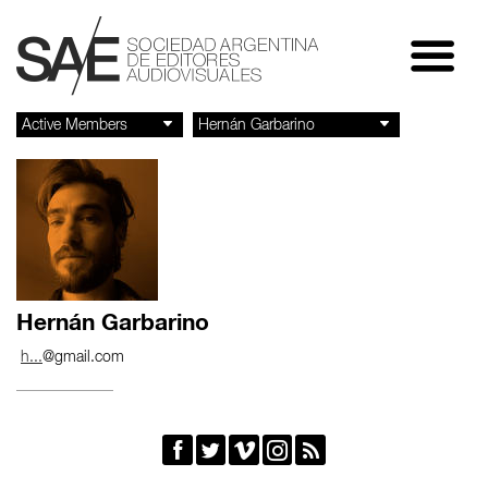
Hernán Garbarino
h...
@gmail.com




