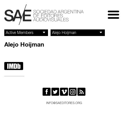
Alejo Hoijman






INFO@SAEDITORES.ORG