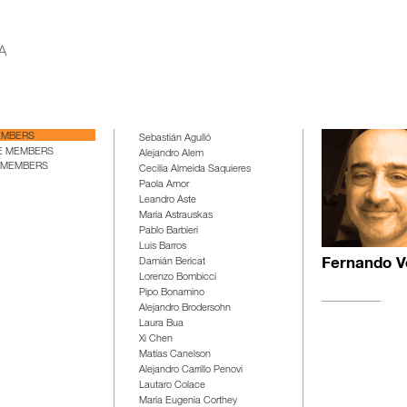
EMBERS
Sebastián Agulló
E MEMBERS
Alejandro Alem
 MEMBERS
Cecilia Almeida Saquieres
Paola Amor
Leandro Aste
María Astrauskas
Pablo Barbieri
Luis Barros
Damián Bericat
Fernando V
Lorenzo Bombicci
Pipo Bonamino
Alejandro Brodersohn
Laura Bua
Xi Chen
Matías Canelson
Alejandro Carrillo Penovi
Lautaro Colace
María Eugenia Corthey