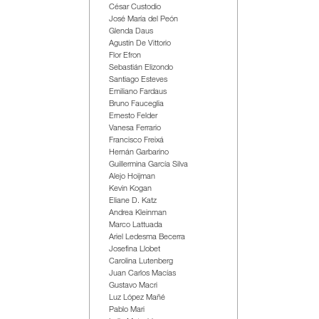
César Custodio
José María del Peón
Glenda Daus
Agustín De Vittorio
Flor Efron
Sebastián Elizondo
Santiago Esteves
Emiliano Fardaus
Bruno Fauceglia
Ernesto Felder
Vanesa Ferrario
Francisco Freixá
Hernán Garbarino
Guillermina García Silva
Alejo Hoijman
Kevin Kogan
Eliane D. Katz
Andrea Kleinman
Marco Lattuada
Ariel Ledesma Becerra
Josefina Llobet
Carolina Lutenberg
Juan Carlos Macías
Gustavo Macri
Luz López Mañé
Pablo Mari