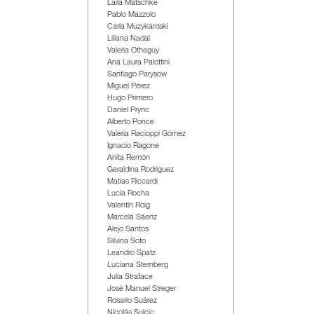
Laila Matschke
Pablo Mazzolo
Carla Muzykantski
Liliana Nadal
Valeria Otheguy
Ana Laura Palottini
Santiago Parysow
Miguel Pérez
Hugo Primero
Daniel Prync
Alberto Ponce
Valeria Racioppi Gómez
Ignacio Ragone
Anita Remón
Geraldina Rodríguez
Matías Riccardi
Lucía Rocha
Valentín Roig
Marcela Sáenz
Alejo Santos
Silvina Soto
Leandro Spatz
Luciana Sternberg
Julia Straface
José Manuel Streger
Rosario Suárez
Nicolás Sulcic