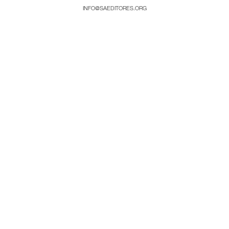
INFO@SAEDITORES.ORG